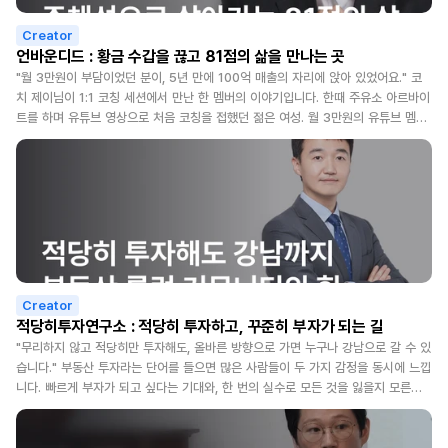
Creator
언바운디드 : 황금 수갑을 끊고 81점의 삶을 만나는 곳
"월 3만원이 부담이었던 분이, 5년 만에 100억 매출의 자리에 앉아 있었어요." 코
치 제이님이 1:1 코칭 세션에서 만난 한 멤버의 이야기입니다. 한때 주유소 아르바이
트를 하며 유튜브 영상으로 처음 코칭을 접했던 젊은 여성. 월 3만원의 유튜브 멤버
십도 부담이라 가입하지 못했던 그분이, 5년 만에 100억 매출 달성을 함께 축하하
고, 다음 단계 목표를 함께 그리고 있었습니다. 그날의 장면을 평생 잊지 못할 것 같
다고 말합니다. 이런 변화는 한 분에 그치지 않습니다. 숨 쉴 틈 없이 살던 워킹맘이
커리어와 가정을 모두 손에 쥔 이야기, 미국에서 사업도 가정도 흔들리던 분이 두 발
로 단단히 선 이야기. 코치 제이님은 모든 멤버의 5년 여정을 기억하고 있고, 그 모
든 이야기는 지금도 현재 진행형입니다. 김앤장 법률사무소를 비롯한 6대 로펌, 샤
넬코리아, 한국예탁결제원 같은 국내 최상위 기업·전문직을 대상으로 교육해 온 엘리
트교육 전문가. 상위 0.1%만 받던 수준의 코칭을 누구나 받을 수 있게 만들겠다는
출발점에서 시작된 Unbounded81. 오늘은 코칭의 대중화를 5년째 그려가고 있는
Creator
코치 제이님의 이야기를 전해드립니다. 이런 분이라면 코치 제이님의 인터뷰를 꼭
적당히투자연구소 : 적당히 투자하고, 꾸준히 부자가 되는 길
읽어보세요! ✅ 도서, 강의, 1:1·그룹 코칭, 멤버십까지 지식 비즈니스를 운영하고 싶
"무리하지 않고 적당히만 투자해도, 올바른 방향으로 가면 누구나 강남으로 갈 수 있
은 1인 사업자 ✅ 단발 강의가 아닌 멤버십 기반의 지속 가능한 모델을 만들고 싶은
습니다." 부동산 투자라는 단어를 들으면 많은 사람들이 두 가지 감정을 동시에 느낍
코치·컨설턴트 ✅ 자체 프레임과 방법론을 자산으로 정리하고 싶은 강사·크리에이터
니다. 빠르게 부자가 되고 싶다는 기대와, 한 번의 실수로 모든 것을 잃을지 모른다
✅ 마케팅에 힘을 쏟기 전에 먼저 콘텐츠의 깊이부터 단단하게 다지고 싶은 분 ✅ 앞
는 두려움. 첫 내 집 마련을 앞둔 사람도, 자산을 늘려가고 싶은 투자자도, 결국 같은
으로 올 코칭 시대의 중심에 서고 싶은 예비 크리에이터 Q. ‘Unbounded81’ 브랜
질문 앞에 섭니다. 어디서부터 어떻게 시작해야 할지 막막한 거예요. 매매 1,200채
드명의 의미가 궁금합니다. 브랜드명을 이렇게 정의하시게 된 계기와, 뒤에 '81'을
이상의 트랙을 쌓아온 부동산 투자자가 있습니다. 2023년 심정지를 겪고 살아 돌아