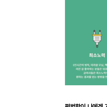
평범함이 나에겐 