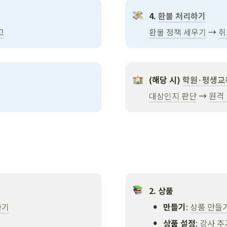
4. 
환불 처리하기
고
환불 정책 세우기
 → 
취
(해당 시) 
학원·평생교
대상인지 판단
 → 
원격 
2. 상품
•
하기
만들기
: 
상품 만들
•
상품 설정
: 
강사 추