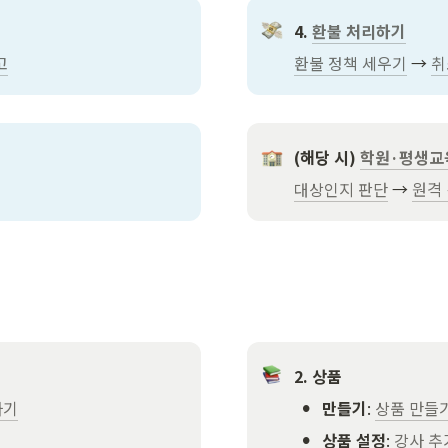
4. 
환불 처리하기
고
환불 정책 세우기
 → 
취
(해당 시) 
학원·평생교
대상인지 판단
 → 
원격 
2. 상품
•
하기
만들기
: 
상품 만들
•
상품 설정
: 
강사 추